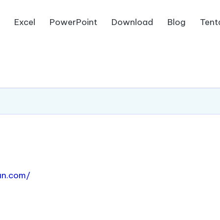
d
Excel
PowerPoint
Download
Blog
Tent
an.com/