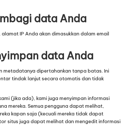
embagi data Anda
, alamat IP Anda akan dimasukkan dalam email
nyimpan data Anda
n metadatanya dipertahankan tanpa batas. Ini
tar tindak lanjut secara otomatis dan tidak
mi (jika ada), kami juga menyimpan informasi
guna mereka. Semua pengguna dapat melihat,
eka kapan saja (kecuali mereka tidak dapat
 situs juga dapat melihat dan mengedit informasi