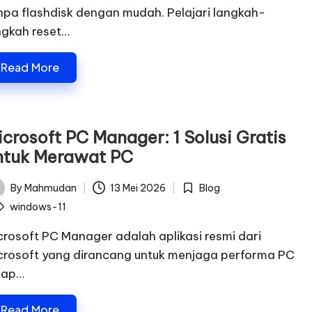
npa flashdisk dengan mudah. Pelajari langkah-
ngkah reset…
Read More
icrosoft PC Manager: 1 Solusi Gratis
ntuk Merawat PC
By
Mahmudan
13 Mei 2026
Blog
ted
Posted
ags:
windows-11
in
crosoft PC Manager adalah aplikasi resmi dari
crosoft yang dirancang untuk menjaga performa PC
tap…
Read More