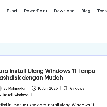
d
Excel
PowerPoint
Download
Blog
Tent
ara Install Ulang Windows 11 Tanpa
lashdisk dengan Mudah
By
Mahmudan
10 Juni 2026
Windows
ted
Posted
ags:
install
,
windows-11
in
tikel ini menunjukan cara install ulang Windows 11