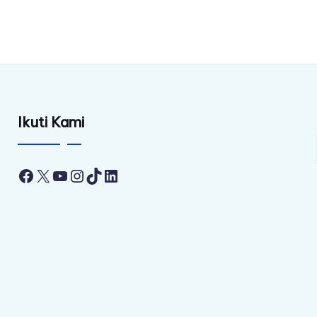
Ikuti Kami
Facebook
X
YouTube
Instagram
TikTok
LinkedIn