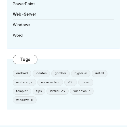
PowerPoint
Web-Server
Windows
Word
Tags
android
centos
gambar
hyper-v
install
mail merge
mesin virtual
PDF
tabel
templat
tips
VirtualBox
windows-7
windows-11