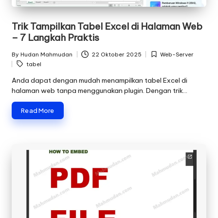
Trik Tampilkan Tabel Excel di Halaman Web
– 7 Langkah Praktis
By
Hudan Mahmudan
22 Oktober 2025
Web-Server
Posted
Posted
Tags:
tabel
by
in
Anda dapat dengan mudah menampilkan tabel Excel di
halaman web tanpa menggunakan plugin. Dengan trik…
Read More