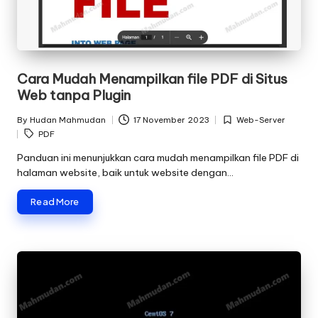
Cara Mudah Menampilkan file PDF di Situs
Web tanpa Plugin
By
Hudan Mahmudan
17 November 2023
Web-Server
Posted
Posted
Tags:
PDF
by
in
Panduan ini menunjukkan cara mudah menampilkan file PDF di
halaman website, baik untuk website dengan…
Read More