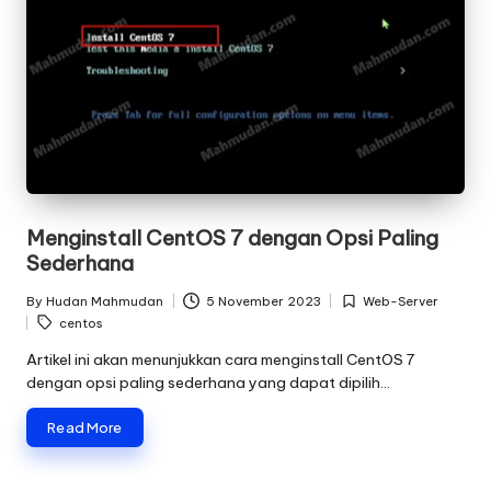
Menginstall CentOS 7 dengan Opsi Paling
Sederhana
By
Hudan Mahmudan
5 November 2023
Web-Server
Posted
Posted
Tags:
centos
by
in
Artikel ini akan menunjukkan cara menginstall CentOS 7
dengan opsi paling sederhana yang dapat dipilih…
Read More