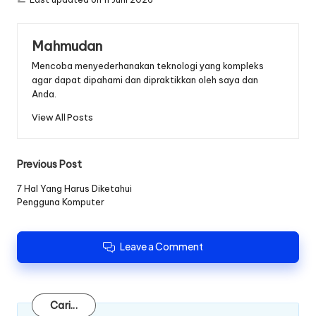
Mahmudan
Mencoba menyederhanakan teknologi yang kompleks
agar dapat dipahami dan dipraktikkan oleh saya dan
Anda.
View All Posts
Post
Previous Post
navigation
7 Hal Yang Harus Diketahui
Pengguna Komputer
Leave a Comment
Cari
Cari...