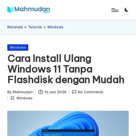
Skip
M
Belajar
to
Mandiri
content
a
Beranda
»
Tutorial
»
Windows
Tanpa
Biaya
h
Posted
m
Windows
in
Cara Install Ulang
u
Windows 11 Tanpa
d
Flashdisk dengan Mudah
a
n
By
Mahmudan
10 Juni 2026
No Comments
Posted
Windows
by
Posted
in