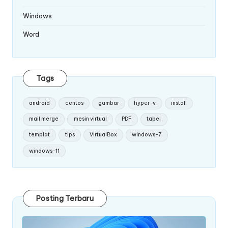
Windows
Word
Tags
android
centos
gambar
hyper-v
install
mail merge
mesin virtual
PDF
tabel
templat
tips
VirtualBox
windows-7
windows-11
Posting Terbaru