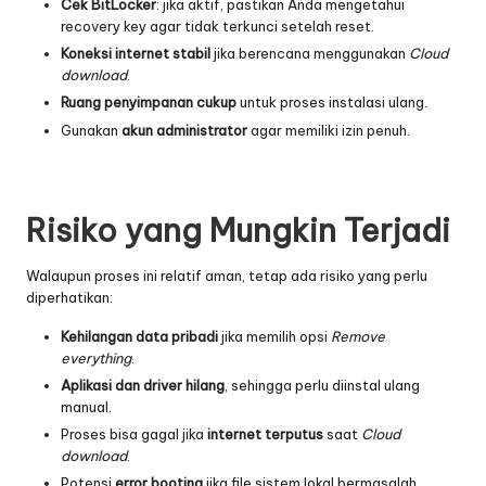
Cek BitLocker
: jika aktif, pastikan Anda mengetahui
recovery key agar tidak terkunci setelah reset.
Koneksi internet stabil
jika berencana menggunakan
Cloud
download
.
Ruang penyimpanan cukup
untuk proses instalasi ulang.
Gunakan
akun administrator
agar memiliki izin penuh.
Risiko yang Mungkin Terjadi
Walaupun proses ini relatif aman, tetap ada risiko yang perlu
diperhatikan:
Kehilangan data pribadi
jika memilih opsi
Remove
everything
.
Aplikasi dan driver hilang
, sehingga perlu diinstal ulang
manual.
Proses bisa gagal jika
internet terputus
saat
Cloud
download
.
Potensi
error booting
jika file sistem lokal bermasalah.