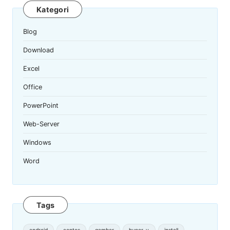
Kategori
Blog
Download
Excel
Office
PowerPoint
Web-Server
Windows
Word
Tags
android
centos
gambar
hyper-v
install