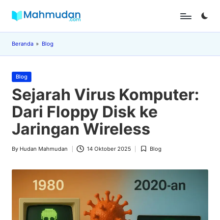
Skip
M
Belajar
to
Mandiri
content
a
Beranda
»
Blog
Tanpa
Biaya
h
Posted
m
Blog
in
Sejarah Virus Komputer:
u
Dari Floppy Disk ke
d
Jaringan Wireless
a
n
By
Hudan Mahmudan
14 Oktober 2025
Blog
Posted
Posted
by
in