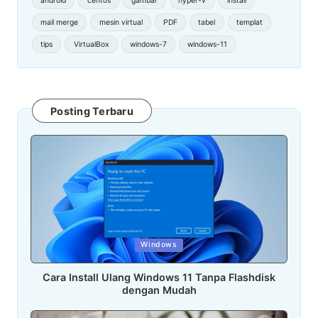
mail merge
mesin virtual
PDF
tabel
templat
tips
VirtualBox
windows-7
windows-11
Posting Terbaru
Posted
Windows
in
Cara Install Ulang Windows 11 Tanpa Flashdisk
dengan Mudah