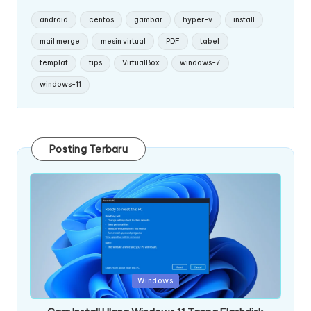
android
centos
gambar
hyper-v
install
mail merge
mesin virtual
PDF
tabel
templat
tips
VirtualBox
windows-7
windows-11
Posting Terbaru
Posted
Windows
in