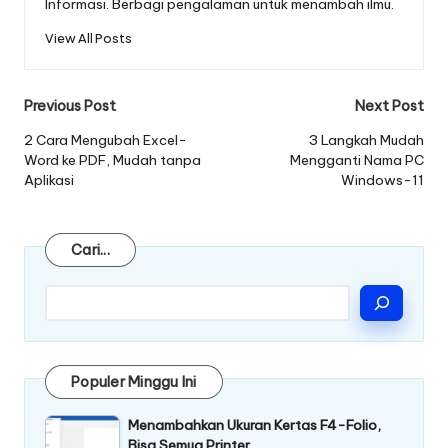
Informasi. Berbagi pengalaman untuk menambah ilmu.
View All Posts
Post
Previous Post
Next Post
navigation
2 Cara Mengubah Excel-
3 Langkah Mudah
Word ke PDF, Mudah tanpa
Mengganti Nama PC
Aplikasi
Windows-11
Cari
Cari...
Populer Minggu Ini
Menambahkan Ukuran Kertas F4-Folio,
Bisa Semua Printer