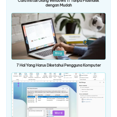
Cara Install Ulang Windows 11 Tanpa Flashdisk
dengan Mudah
Posted
Blog
in
7 Hal Yang Harus Diketahui Pengguna Komputer
Posted
Word
in