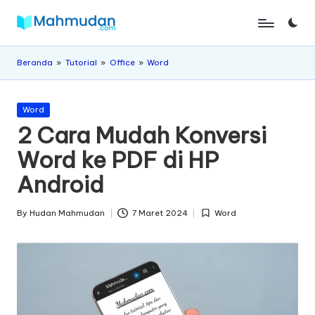
Skip
M
Belajar
to
Mandiri
content
a
Beranda
»
Tutorial
»
Office
»
Word
Tanpa
h
Biaya
Posted
m
Word
in
2 Cara Mudah Konversi
u
Word ke PDF di HP
d
Android
a
n
By
Hudan Mahmudan
7 Maret 2024
Word
Posted
Posted
by
in