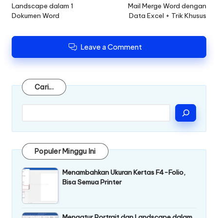
Landscape dalam 1
Mail Merge Word dengan
Dokumen Word
Data Excel + Trik Khusus
Leave a Comment
Cari
Cari...
Populer Minggu Ini
Menambahkan Ukuran Kertas F4-Folio,
Bisa Semua Printer
Mengatur Portrait dan Landscape dalam