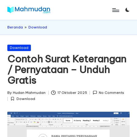
Skip
M
Belajar
to
Mandiri
content
a
Beranda
»
Download
Tanpa
h
Biaya
Posted
m
Download
in
Contoh Surat Keterangan
u
/ Pernyataan – Unduh
d
Gratis
a
n
By
Hudan Mahmudan
17 Oktober 2025
No Comments
Posted
Download
by
Posted
in