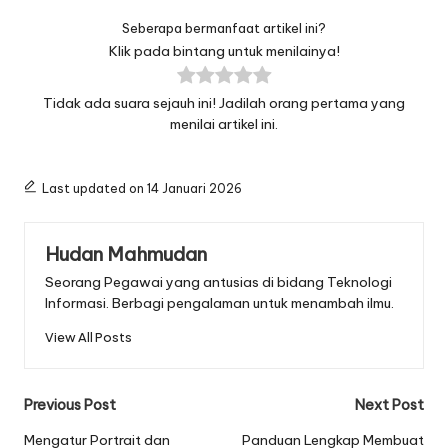
Seberapa bermanfaat artikel ini?
Klik pada bintang untuk menilainya!
Tidak ada suara sejauh ini! Jadilah orang pertama yang
menilai artikel ini.
Last updated on 14 Januari 2026
Hudan Mahmudan
Seorang Pegawai yang antusias di bidang Teknologi
Informasi. Berbagi pengalaman untuk menambah ilmu.
View All Posts
Post
Previous Post
Next Post
navigation
Mengatur Portrait dan
Panduan Lengkap Membuat