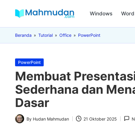
Windows
Word
Skip
M
to
Belajar
content
Mandiri
a
Beranda
»
Tutorial
»
Office
»
PowerPoint
Tanpa
Biaya
h
m
Posted
PowerPoint
in
Membuat Presentasi
u
Sederhana dan Mena
d
Dasar
a
n
By
Hudan Mahmudan
21 Oktober 2025
N
Posted
by