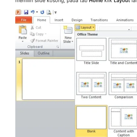
memilih slide kosong, pada tab
Home
klik
Layout
lal