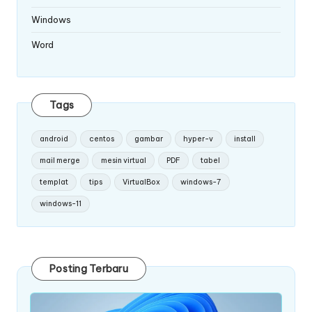
Windows
Word
Tags
android
centos
gambar
hyper-v
install
mail merge
mesin virtual
PDF
tabel
templat
tips
VirtualBox
windows-7
windows-11
Posting Terbaru