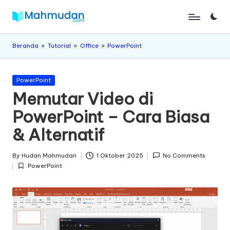
Skip
M
Belajar
to
Mandiri
content
a
Beranda
»
Tutorial
»
Office
»
PowerPoint
Tanpa
Biaya
h
Posted
m
PowerPoint
in
Memutar Video di
u
PowerPoint – Cara Biasa
d
& Alternatif
a
n
By
Hudan Mahmudan
1 Oktober 2025
No Comments
Posted
PowerPoint
by
Posted
in