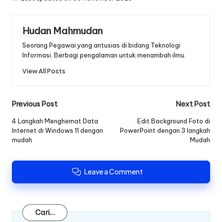
Hudan Mahmudan
Seorang Pegawai yang antusias di bidang Teknologi
Informasi. Berbagi pengalaman untuk menambah ilmu.
View All Posts
Post
Previous Post
Next Post
navigation
4 Langkah Menghemat Data
Edit Background Foto di
Internet di Windows 11 dengan
PowerPoint dengan 3 langkah
mudah
Mudah
Leave a Comment
Cari
Cari...