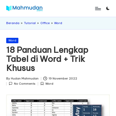
Skip
M
Belajar
to
Mandiri
content
a
Beranda
»
Tutorial
»
Office
»
Word
Tanpa
Biaya
h
Posted
m
Word
in
18 Panduan Lengkap
u
Tabel di Word + Trik
d
Khusus
a
n
By
Hudan Mahmudan
19 November 2022
Posted
No Comments
Word
by
Posted
in