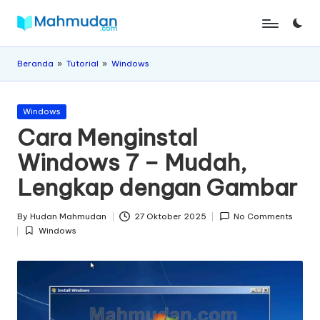
Skip
M
Belajar
to
Mandiri
content
a
Beranda
»
Tutorial
»
Windows
Tanpa
h
Biaya
Posted
m
Windows
in
Cara Menginstal
u
Windows 7 – Mudah,
d
Lengkap dengan Gambar
a
n
By
Hudan Mahmudan
27 Oktober 2025
No Comments
Posted
Windows
by
Posted
in