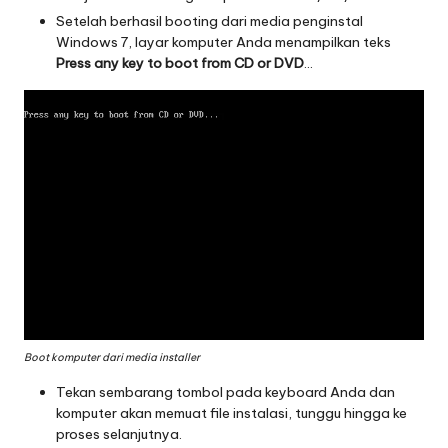
Setelah berhasil booting dari media penginstal
Windows 7, layar komputer Anda menampilkan teks
Press any key to boot from CD or DVD
…
Boot komputer dari media installer
Tekan sembarang tombol pada keyboard Anda dan
komputer akan memuat file instalasi,
tunggu hingga ke
proses selanjutnya.