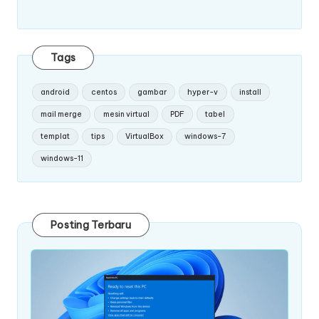
Tags
android
centos
gambar
hyper-v
install
mail merge
mesin virtual
PDF
tabel
templat
tips
VirtualBox
windows-7
windows-11
Posting Terbaru